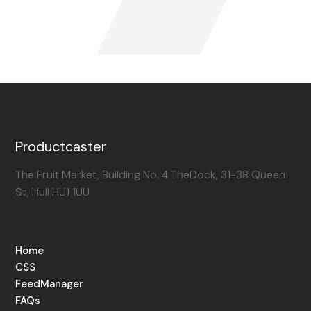
Productcaster
The Fruit Market, Building No. 4 TheDock, 31-38 Queen
St, Hull HU1 1UU
Home
CSS
FeedManager
FAQs